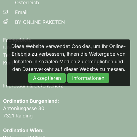
Österreich
Email
BY ONLINE RAKETEN
Fachgebiete
Diese Website verwendet Cookies, um Ihr Online-
Über mich
Erlebnis zu verbessern, Ihnen die Weitergabe von
Termin online buchen
Inhalten in sozialen Medien zu ermöglichen und
Kontakt
den Datenverkehr auf dieser Website zu messen.
Akzeptieren
Informationen
Impressum & Datenschutz
Ordination Burgenland:
Antoniusgasse 30
7321 Raiding
Ordination Wien: