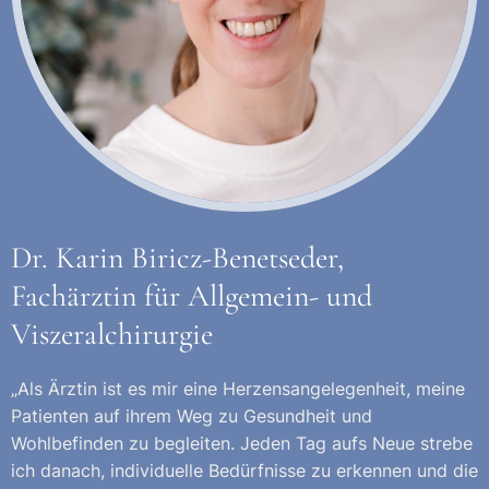
Dr. Karin Biricz-Benetseder,
Fachärztin für Allgemein- und
Viszeralchirurgie
„Als Ärztin ist es mir eine Herzensangelegenheit, meine
Patienten auf ihrem Weg zu Gesundheit und
Wohlbefinden zu begleiten. Jeden Tag aufs Neue strebe
ich danach, individuelle Bedürfnisse zu erkennen und die